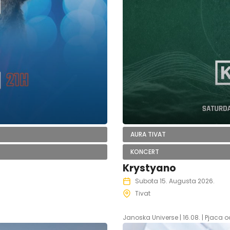
AURA TIVAT
KONCERT
Krystyano
Subota 15. Augusta 2026.
Tivat
Janoska Universe | 16.08. | Pjaca o