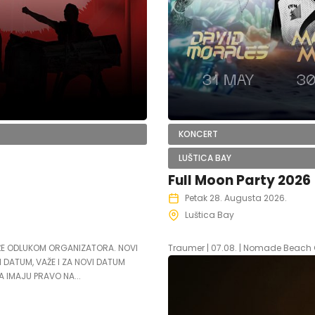
KONCERT
LUŠTICA BAY
Full Moon Party 2026
Petak 28. Augusta 2026.
Luštica Bay
LAŽE ODLUKOM ORGANIZATORA. NOVI
Traumer | 07.08. | Nomade Beach
 DATUM, VAŽE I ZA NOVI DATUM
IMAJU PRAVO NA...