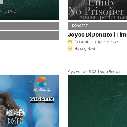
KONCERT
Joyce DiDonato i Time
Četvrtak 13. Augusta 2026.
Herceg Novi
Krystyano | 15.08. | Aura Beach