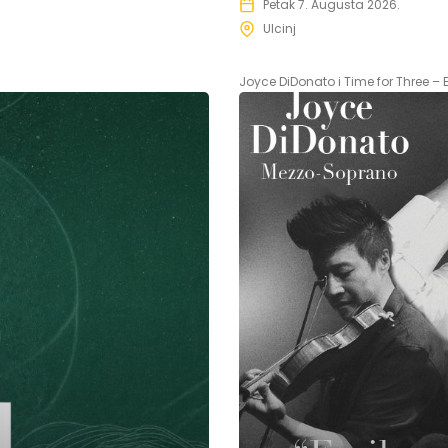
Petak 7. Augusta 2026.
Ulcinj
Joyce DiDonato i Time for Three – Em