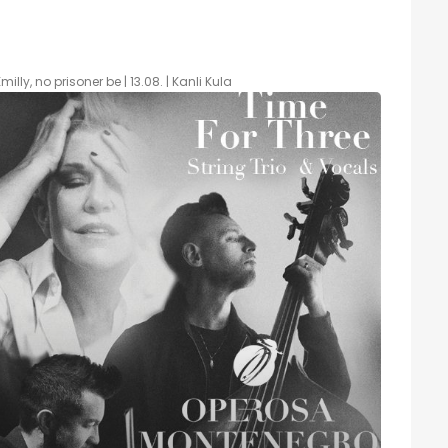
illy, no prisoner be | 13.08. | Kanli Kula