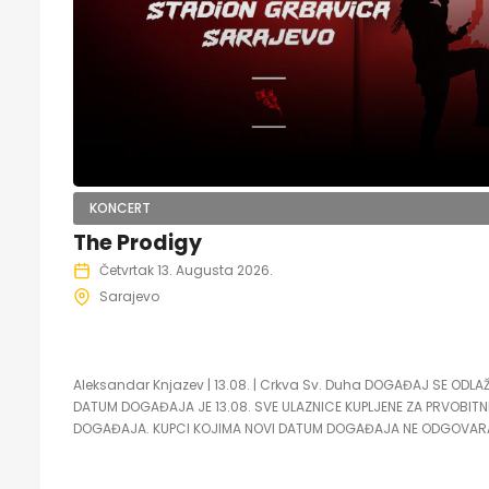
KONCERT
The Prodigy
Četvrtak 13. Augusta 2026.
Sarajevo
Aleksandar Knjazev | 13.08. | Crkva Sv. Duha DOGAĐAJ SE OD
DATUM DOGAĐAJA JE 13.08. SVE ULAZNICE KUPLJENE ZA PRVOBITNI
DOGAĐAJA. KUPCI KOJIMA NOVI DATUM DOGAĐAJA NE ODGOVARA 