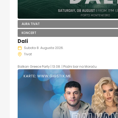
AURA TIVAT
KONCERT
Dali
Subota 8. Augusta 2026.
Tivat
Balkan Greece Party | 13.08. | Plažni bar na Moraču