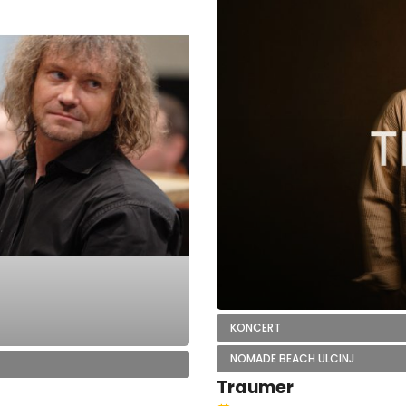
KONCERT
NOMADE BEACH ULCINJ
Traumer