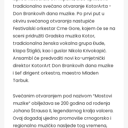
tradicionalno svečano otvaranje KotorArta -
Don Brankovih dana muzike. Po prvi put u
okviru svečanog otvaranja nastupiće
Festivalski orkestar Crne Gore, kojem će se na
sceni pridružiti Gradska muzika Kotor,
tradicionalna ženska vokalna grupa Đude,
klapa Štiglići, kao i guslar Nikola Krivokapić.
Ansambl će predvoditi novi ko-umjetnički
direktor KotorArt Don Brankovih dana muzike
i šef dirigent orkestra, maestro Mladen
Tarbuk.
Svečanim otvaranjem pod nazivom “Mostovi
muzike” obilježava se 200 godina od rođenja
Johana Štrausa II, legendarnog kralja valcera.
Ovaj događaj ujedno promoviše crnogorsko i
regionalno muzičko nasljeđe tog vremena,