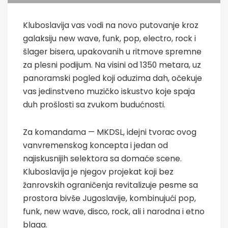
Kluboslavija vas vodi na novo putovanje kroz
galaksiju new wave, funk, pop, electro, rock i
šlager bisera, upakovanih u ritmove spremne
za plesni podijum. Na visini od 1350 metara, uz
panoramski pogled koji oduzima dah, očekuje
vas jedinstveno muzičko iskustvo koje spaja
duh prošlosti sa zvukom budućnosti.
Za komandama — MKDSL, idejni tvorac ovog
vanvremenskog koncepta i jedan od
najiskusnijih selektora sa domaće scene.
Kluboslavija je njegov projekat koji bez
žanrovskih ograničenja revitalizuje pesme sa
prostora bivše Jugoslavije, kombinujući pop,
funk, new wave, disco, rock, ali i narodna i etno
blaga.