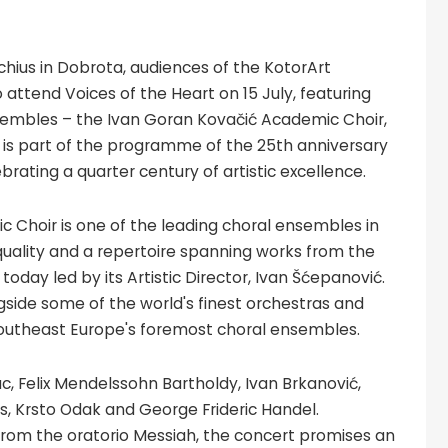
achius in Dobrota, audiences of the KotorArt
o attend Voices of the Heart on 15 July, featuring
nsembles – the Ivan Goran Kovačić Academic Choir,
 is part of the programme of the 25th anniversary
ebrating a quarter century of artistic excellence.
 Choir is one of the leading choral ensembles in
 quality and a repertoire spanning works from the
oday led by its Artistic Director, Ivan Šćepanović.
ngside some of the world's finest orchestras and
 Southeast Europe's foremost choral ensembles.
 Felix Mendelssohn Bartholdy, Ivan Brkanović,
s, Krsto Odak and George Frideric Handel.
from the oratorio Messiah, the concert promises an