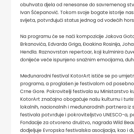
obuhvata djela od renesanse do savremenog stvar
Ivan Šćepanović. Tokom svoje bogate istorije nast
svijeta, potvrđujući status jednog od vodećih ho
Na programu će se naći kompozicije Jakova Gotov
Brkanovića, Edvarda Griga, Đoakina Rosinija, Joh
Hendla. Raznovrstan repertoar, koji kulminira čuv
donijeće veče ispunjeno snažnim emocijama, duh
Međunarodni festival KotorArt ističe se po umjet
programa, a proglašen je festivalom od posebno
Crne Gore. Pokrovitelji festivala su Ministarstvo ku
KotorArt značajno obogaćuje našu kulturnu i turis
lokalnih, nacionalnih i međunarodnih partnera iz s
festivala potvrđuje i pokroviteljstvo UNESCO-a, 
Fondacije za otvoreno društvo, nagrada Wild Beaut
dodjeljuje Evropska festivalska asocijacija, kao 