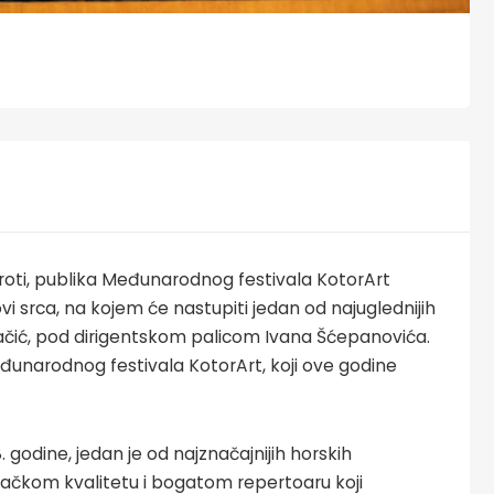
roti, publika Međunarodnog festivala KotorArt
ovi srca, na kojem će nastupiti jedan od najuglednijih
čić, pod dirigentskom palicom Ivana Šćepanovića.
eđunarodnog festivala KotorArt, koji ove godine
godine, jedan je od najznačajnijih horskih
ačkom kvalitetu i bogatom repertoaru koji