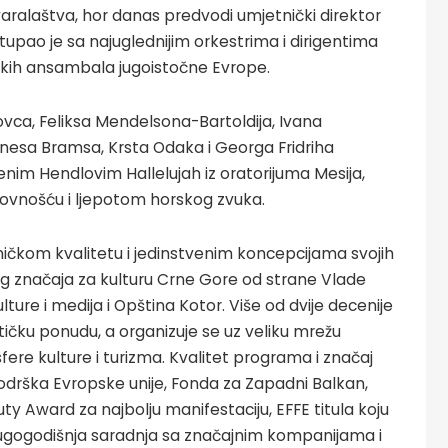
alaštva, hor danas predvodi umjetnički direktor
upao je sa najuglednijim orkestrima i dirigentima
rskih ansambala jugoistočne Evrope.
ca, Feliksa Mendelsona-Bartoldija, Ivana
anesa Bramsa, Krsta Odaka i Georga Fridriha
enim Hendlovim Hallelujah iz oratorijuma Mesija,
ovnošću i ljepotom horskog zvuka.
ničkom kvalitetu i jedinstvenim koncepcijama svojih
g značaja za kulturu Crne Gore od strane Vlade
lture i medija i Opština Kotor. Više od dvije decenije
tičku ponudu, a organizuje se uz veliku mrežu
fere kulture i turizma. Kvalitet programa i značaj
podrška Evropske unije, Fonda za Zapadni Balkan,
y Award za najbolju manifestaciju, EFFE titula koju
i dugogodišnja saradnja sa značajnim kompanijama i