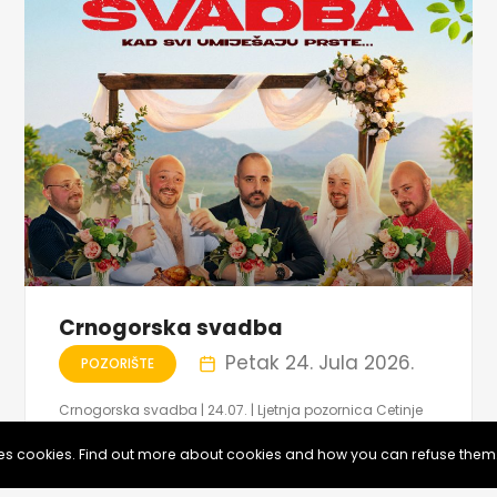
Crnogorska svadba
Petak 24. Jula 2026.
POZORIŠTE
Crnogorska svadba | 24.07. | Ljetnja pozornica Cetinje
Cetinje
uses cookies. Find out more about cookies and how you can refuse them