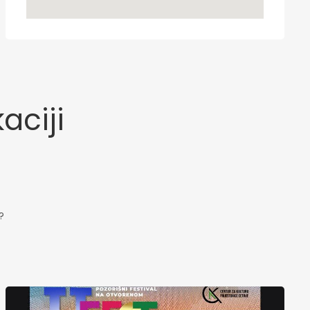
aciji
?