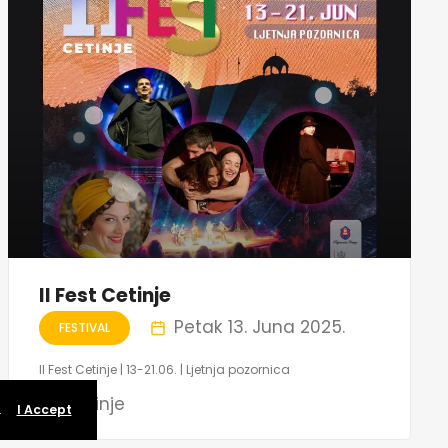
II Fest Cetinje
Petak 13. Juna 2025.
FESTIVAL
II Fest Cetinje | 13-21.06. | Ljetnja pozornica
Cetinje
.
I Accept