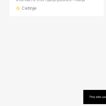
III Fun Fest | 12-21.06. | Ljetnja pozornica – Cetinje
Cetinje
This site 