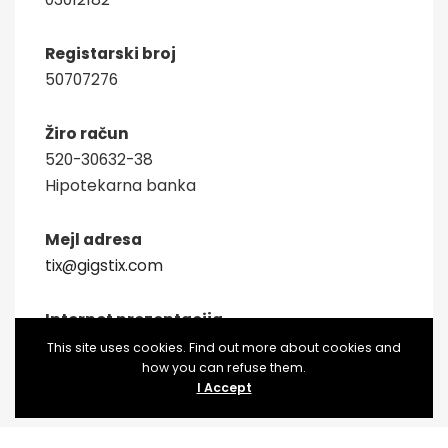
Registarski broj
50707276
Žiro račun
520-30632-38
Hipotekarna banka
Mejl adresa
tix@gigstix.com
Internet prezentacija
www.gigstix.me
This site uses cookies. Find out more about cookies and
how you can refuse them.
I Accept