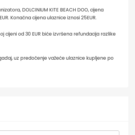
izatora, DOLCINIUM KITE BEACH DOO, cijena
UR. Konačna cijena ulaznice iznosi 25EUR.
j cijeni od 30 EUR biće izvršena refundacija razlike
gađaj, uz predočenje važeće ulaznice kupljene po