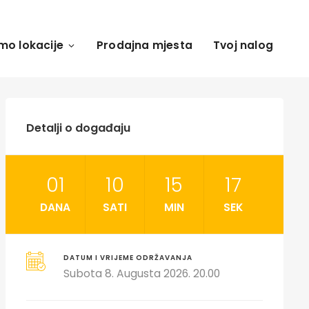
mo lokacije
Prodajna mjesta
Tvoj nalog
Detalji o događaju
01
10
15
16
DANA
SATI
MIN
SEK
DATUM I VRIJEME ODRŽAVANJA
Subota 8. Augusta 2026. 20.00