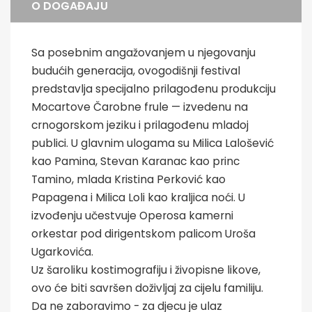
O DOGAĐAJU
Sa posebnim angažovanjem u njegovanju
budućih generacija, ovogodišnji festival
predstavlja specijalno prilagođenu produkciju
Mocartove Čarobne frule — izvedenu na
crnogorskom jeziku i prilagođenu mladoj
publici. U glavnim ulogama su Milica Lalošević
kao Pamina, Stevan Karanac kao princ
Tamino, mlada Kristina Perković kao
Papagena i Milica Loli kao kraljica noći. U
izvođenju učestvuje Operosa kamerni
orkestar pod dirigentskom palicom Uroša
Ugarkovića.
Uz šaroliku kostimografiju i živopisne likove,
ovo će biti savršen doživljaj za cijelu familiju.
Da ne zaboravimo - za djecu je ulaz