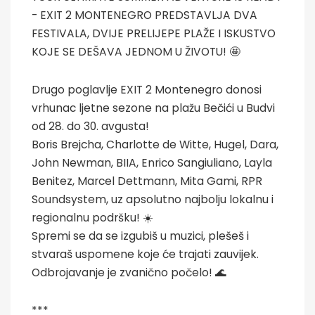
- EXIT 2 MONTENEGRO PREDSTAVLJA DVA
FESTIVALA, DVIJE PRELIJEPE PLAŽE I ISKUSTVO
KOJE SE DEŠAVA JEDNOM U ŽIVOTU! 🤩
Drugo poglavlje EXIT 2 Montenegro donosi
vrhunac ljetne sezone na plažu Bečići u Budvi
od 28. do 30. avgusta!
Boris Brejcha, Charlotte de Witte, Hugel, Dara,
John Newman, BIIA, Enrico Sangiuliano, Layla
Benitez, Marcel Dettmann, Mita Gami, RPR
Soundsystem, uz apsolutno najbolju lokalnu i
regionalnu podršku! ☀️
Spremi se da se izgubiš u muzici, plešeš i
stvaraš uspomene koje će trajati zauvijek.
Odbrojavanje je zvanično počelo! 🌊
***