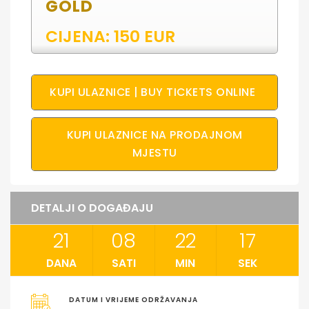
GOLD
CIJENA: 150 EUR
KUPI ULAZNICE | BUY TICKETS ONLINE
KUPI ULAZNICE NA PRODAJNOM
MJESTU
DETALJI O DOGAĐAJU
21
08
22
17
DANA
SATI
MIN
SEK
DATUM I VRIJEME ODRŽAVANJA